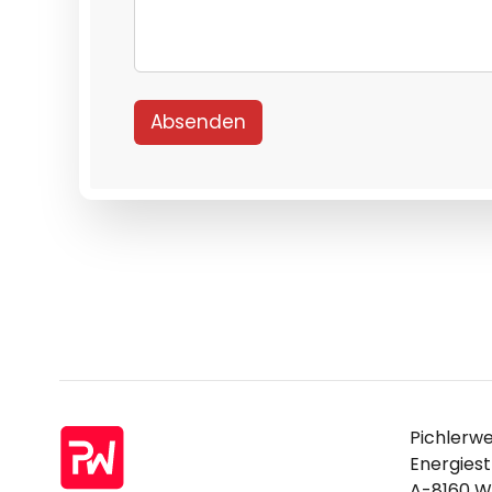
Absenden
Pichlerw
Energiest
A-8160 W